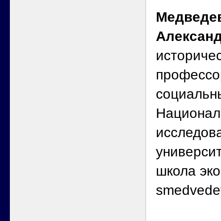
Медведев
Алексан
историчес
профессо
социальн
Национал
исследова
универси
школа эко
smedvede