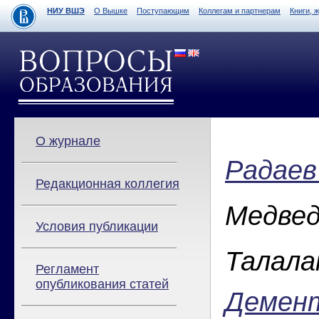
НИУ ВШЭ
О Вышке
Поступающим
Коллегам и партнерам
Книги, 
О журнале
Радаев 
Редакционная коллегия
Медвед
Условия публикации
Талала
Регламент
опубликования статей
Демент