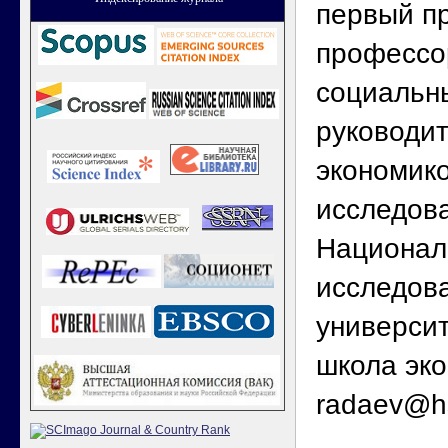
первый п
профессо
социальны
руководи
экономик
исследов
Национал
исследова
универси
школа эко
radaev@h