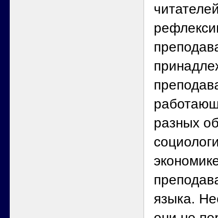
читателе
рефлекси
преподав
принадле
преподав
работающ
разных о
социологи
экономике
преподава
языка. Не
они не пе