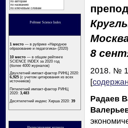
по авторам
препо
по названию
по ключевым словам
Круглы
Рейтинг Science Index
Москва
1 место
— в рубрике «Народное
образование и педагогика» (2020)
8 сент
10 место
— в общем рейтинге
SCIENCE INDEX за 2020 год
(более 4000 журналов)
2018. № 1
Двухлетний импакт-фактор РИНЦ 2020:
6,925
(с учетом цитирования из всех
[
содержа
источников)
Пятилетний импакт-фактор РИНЦ
2020:
3,483
Радаев 
Десятилетний индекс Хирша 2020
:
39
Валерье
экономиче
Индексирование журнала