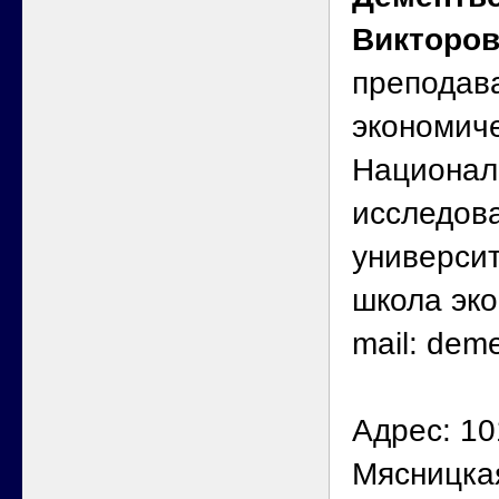
Викторо
преподав
экономиче
Национал
исследова
универси
школа эко
mail: dem
Адрес: 10
Мясницкая