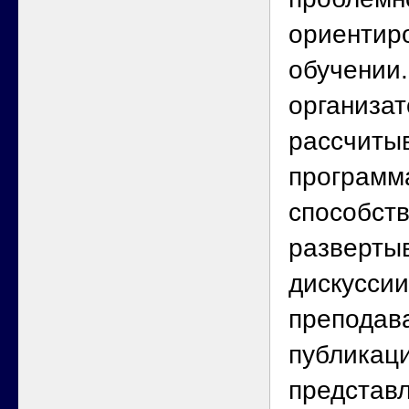
ориентир
обучении.
организа
рассчитыв
программ
способст
разверты
дискуссии
преподав
публикац
представ