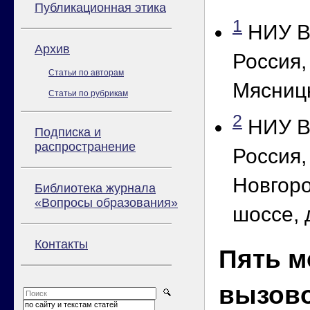
Публикационная этика
1
НИУ В
Архив
Россия,
Статьи по авторам
Мясницк
Статьи по рубрикам
2
НИУ В
Подписка и
распространение
Россия
Новгор
Библиотека журнала
«Вопросы образования»
шоссе, 
Контакты
Пять м
вызово
по сайту и текстам статей