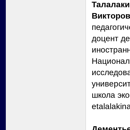
Талалаки
Викторо
педагогич
доцент д
иностран
Национал
исследова
универси
школа эко
etalalaki
Дементь