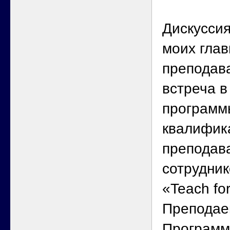
Дискусси
моих глав
преподав
встреча в
программ
квалифик
преподав
сотрудни
«Teach f
Преподае
Программ